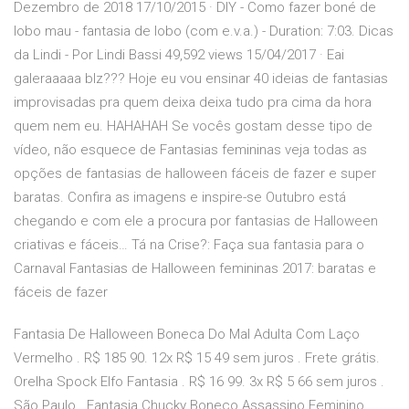
Dezembro de 2018 17/10/2015 · DIY - Como fazer boné de
lobo mau - fantasia de lobo (com e.v.a.) - Duration: 7:03. Dicas
da Lindi - Por Lindi Bassi 49,592 views 15/04/2017 · Eai
galeraaaaa blz??? Hoje eu vou ensinar 40 ideias de fantasias
improvisadas pra quem deixa deixa tudo pra cima da hora
quem nem eu. HAHAHAH Se vocês gostam desse tipo de
vídeo, não esquece de Fantasias femininas veja todas as
opções de fantasias de halloween fáceis de fazer e super
baratas. Confira as imagens e inspire-se Outubro está
chegando e com ele a procura por fantasias de Halloween
criativas e fáceis… Tá na Crise?: Faça sua fantasia para o
Carnaval Fantasias de Halloween femininas 2017: baratas e
fáceis de fazer
Fantasia De Halloween Boneca Do Mal Adulta Com Laço
Vermelho . R$ 185 90. 12x R$ 15 49 sem juros . Frete grátis.
Orelha Spock Elfo Fantasia . R$ 16 99. 3x R$ 5 66 sem juros .
São Paulo . Fantasia Chucky Boneco Assassino Feminino