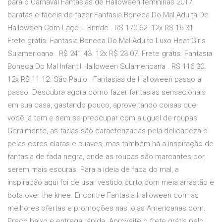
para o Carnaval Fantasias de Halloween femininas 2017:
baratas e fáceis de fazer Fantasia Boneca Do Mal Adulta De
Halloween Com Laço + Brinde . R$ 170 62. 12x R$ 16 31.
Frete grátis. Fantasia Boneca Do Mal Adulto Luxo Heat Girls
Sulamericana . R$ 241 43. 12x R$ 23 07. Frete grátis. Fantasia
Boneca Do Mal Infantil Halloween Sulamericana . R$ 116 30.
12x R$ 11 12. São Paulo . Fantasias de Halloween passo a
passo. Descubra agora como fazer fantasias sensacionais
em sua casa, gastando pouco, aproveitando coisas que
você já tem e sem se preocupar com aluguel de roupas:
Geralmente, as fadas são caracterizadas pela delicadeza e
pelas cores claras e suaves, mas também há a inspiração de
fantasia de fada negra, onde as roupas são marcantes por
serem mais escuras. Para a ideia de fada do mal, a
inspiração aqui foi de usar vestido curto com meia arrastão e
bota over the knee. Encontre Fantasia Halloween com as
melhores ofertas e promoções nas lojas Americanas.com.
Preço baixo e entrega rápida. Aproveite o frete grátis pelo