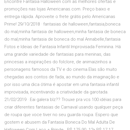
Encontre Fantasia Halloween com as melhores ofertas e
promoções nas lojas Americanas.com. Preço baixo e
entrega rápida. Aproveite o frete grátis pelo Americanas
Prime! 29/10/2018 · fantasias de halloween,fantasia,boneca
do mal,minha fantasia de halloween,minha fantasia de boneca
do mal,minha fantasia de boneca do mal Annabelle,fantasia
Fotos e Ideias de Fantasia Infantil Improvisada Feminina. Há
uma grande variedade de fantasias para meninas, das
princesas a inspirações do folclore, de animaizinhos a
personagens famosos da TV e do cinema.Elas são muito
chegadas aos contos de fada, ao mundo da imaginação e
por isso uma dica ótima é apostar em uma fantasia infantil
improvisada, incentivando a criatividade da garotada.
21/02/2019 · Eai galera blz?? Trouxe pra vcs 100 idéias para
criar diferentes fantasias de Carnaval usando qualquer peça
de roupa que voce tiver no seu guarda roupa. Espero que
gostem e abusem da Fantasia Boneca Do Mal Adulta De
Halloween Com Laço + Brinde . R$ 175 90. 12x R$ 17 17.