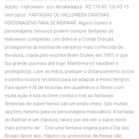
Adulto - Halloween . por Abrakadabra . R$ 179 99. 12x R$ 15
sem juros . FANTASIAS DE HALLOWEEN CRIATIVAS:
PERSONAGENS PARA SE INSPIRAR. Alguns ícones e
personagens famosos podem compor fantasias de
Halloween completas. Um deles é o Conde Drácula,
protagonista da história de vampiros mais conhecida da
literatura, criada pelo escritor Bram Stoker, em 1897, e que
faz grande sucesso até hoje. Mantenha-se saudável e
protegido(a). Lave as mãos, pratique o distanciamento social
e confira nossos recursos para se adaptar a estes tempos.
Para quem é fã de histórias em quadrinhos e filmes com
muita ação e luta do bem contra o mal, as fantasias
femininas de super heróis são um prato cheio. São muitas
opções, mesmo para os personagens masculinos. A fantasia
do Batman é um clássico, talvez por ele ser o super herói
mais próximo de … Crie uma fantasia original para o Dia das
Bruxas deste ano. Hábitos ou acessórios de freiras são