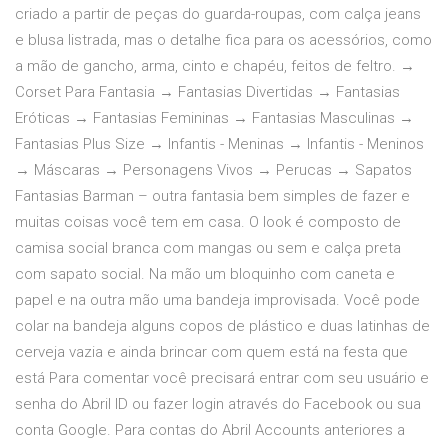
criado a partir de peças do guarda-roupas, com calça jeans
e blusa listrada, mas o detalhe fica para os acessórios, como
a mão de gancho, arma, cinto e chapéu, feitos de feltro. →
Corset Para Fantasia → Fantasias Divertidas → Fantasias
Eróticas → Fantasias Femininas → Fantasias Masculinas →
Fantasias Plus Size → Infantis - Meninas → Infantis - Meninos
→ Máscaras → Personagens Vivos → Perucas → Sapatos
Fantasias Barman – outra fantasia bem simples de fazer e
muitas coisas você tem em casa. O look é composto de
camisa social branca com mangas ou sem e calça preta
com sapato social. Na mão um bloquinho com caneta e
papel e na outra mão uma bandeja improvisada. Você pode
colar na bandeja alguns copos de plástico e duas latinhas de
cerveja vazia e ainda brincar com quem está na festa que
está Para comentar você precisará entrar com seu usuário e
senha do Abril ID ou fazer login através do Facebook ou sua
conta Google. Para contas do Abril Accounts anteriores a